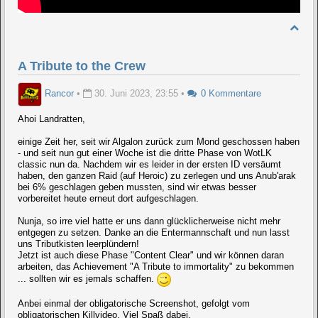
A Tribute to the Crew
Rancor
•
30. Juni 2023, 23:55
•
0 Kommentare
Ahoi Landratten,
einige Zeit her, seit wir Algalon zurück zum Mond geschossen haben
- und seit nun gut einer Woche ist die dritte Phase von WotLK
classic nun da. Nachdem wir es leider in der ersten ID versäumt
haben, den ganzen Raid (auf Heroic) zu zerlegen und uns Anub'arak
bei 6% geschlagen geben mussten, sind wir etwas besser
vorbereitet heute erneut dort aufgeschlagen.
Nunja, so irre viel hatte er uns dann glücklicherweise nicht mehr
entgegen zu setzen. Danke an die Entermannschaft und nun lasst
uns Tributkisten leerplündern!
Jetzt ist auch diese Phase "Content Clear" und wir können daran
arbeiten, das Achievement "A Tribute to immortality" zu bekommen
... sollten wir es jemals schaffen.
Anbei einmal der obligatorische Screenshot, gefolgt vom
obligatorischen Killvideo. Viel Spaß dabei.