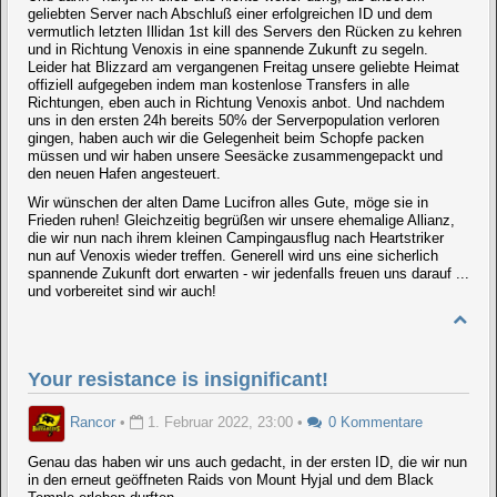
geliebten Server nach Abschluß einer erfolgreichen ID und dem
vermutlich letzten Illidan 1st kill des Servers den Rücken zu kehren
und in Richtung Venoxis in eine spannende Zukunft zu segeln.
Leider hat Blizzard am vergangenen Freitag unsere geliebte Heimat
offiziell aufgegeben indem man kostenlose Transfers in alle
Richtungen, eben auch in Richtung Venoxis anbot. Und nachdem
uns in den ersten 24h bereits 50% der Serverpopulation verloren
gingen, haben auch wir die Gelegenheit beim Schopfe packen
müssen und wir haben unsere Seesäcke zusammengepackt und
den neuen Hafen angesteuert.
Wir wünschen der alten Dame Lucifron alles Gute, möge sie in
Frieden ruhen! Gleichzeitig begrüßen wir unsere ehemalige Allianz,
die wir nun nach ihrem kleinen Campingausflug nach Heartstriker
nun auf Venoxis wieder treffen. Generell wird uns eine sicherlich
spannende Zukunft dort erwarten - wir jedenfalls freuen uns darauf ...
und vorbereitet sind wir auch!
Your resistance is insignificant!
Rancor
•
1. Februar 2022, 23:00
•
0 Kommentare
Genau das haben wir uns auch gedacht, in der ersten ID, die wir nun
in den erneut geöffneten Raids von Mount Hyjal und dem Black