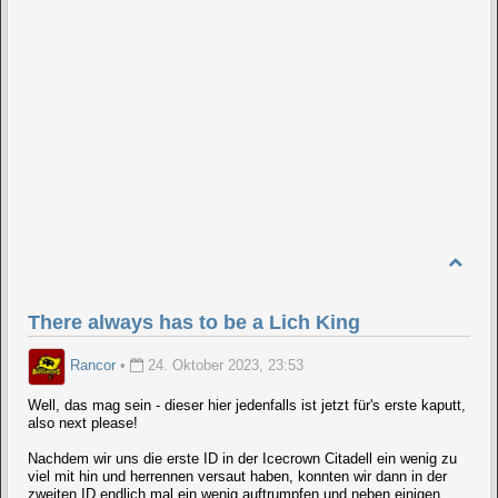
There always has to be a Lich King
Rancor
•
24. Oktober 2023, 23:53
Well, das mag sein - dieser hier jedenfalls ist jetzt für's erste kaputt,
also next please!
Nachdem wir uns die erste ID in der Icecrown Citadell ein wenig zu
viel mit hin und herrennen versaut haben, konnten wir dann in der
zweiten ID endlich mal ein wenig auftrumpfen und neben einigen