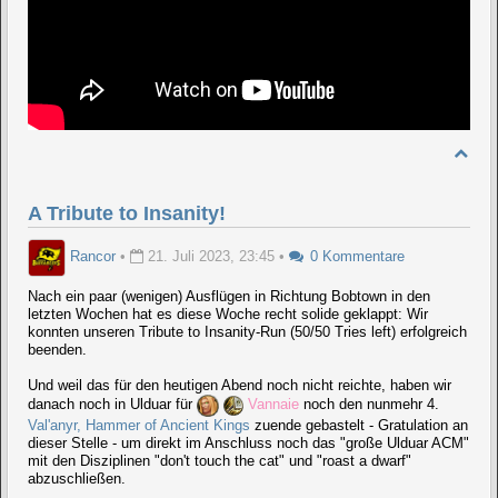
A Tribute to Insanity!
Rancor
•
21. Juli 2023, 23:45
•
0 Kommentare
Nach ein paar (wenigen) Ausflügen in Richtung Bobtown in den
letzten Wochen hat es diese Woche recht solide geklappt: Wir
konnten unseren Tribute to Insanity-Run (50/50 Tries left) erfolgreich
beenden.
Und weil das für den heutigen Abend noch nicht reichte, haben wir
danach noch in Ulduar für
Vannaie
noch den nunmehr 4.
Val'anyr, Hammer of Ancient Kings
zuende gebastelt - Gratulation an
dieser Stelle - um direkt im Anschluss noch das "große Ulduar ACM"
mit den Disziplinen "don't touch the cat" und "roast a dwarf"
abzuschließen.