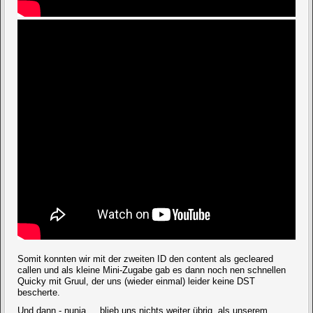
Somit konnten wir mit der zweiten ID den content als gecleared
callen und als kleine Mini-Zugabe gab es dann noch nen schnellen
Quicky mit Gruul, der uns (wieder einmal) leider keine DST
bescherte.
Und dann - nunja ... blieb uns nichts weiter übrig, als unserem