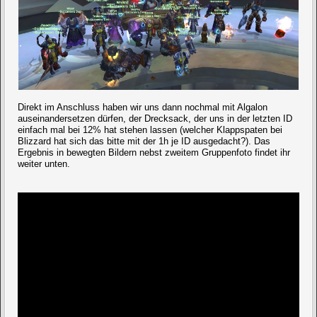
Direkt im Anschluss haben wir uns dann nochmal mit Algalon
auseinandersetzen dürfen, der Drecksack, der uns in der letzten ID
einfach mal bei 12% hat stehen lassen (welcher Klappspaten bei
Blizzard hat sich das bitte mit der 1h je ID ausgedacht?). Das
Ergebnis in bewegten Bildern nebst zweitem Gruppenfoto findet ihr
weiter unten.