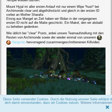
Temple erleben durften.
Mount Hyjal im aller ersten Anlauf mit nur einem Wipe *hust* bei
Archimonde clear und abgefrühstückt und gleich in der ersten ID
vorbei an Mother Sharahz.
Einzig aus Mangel an Zeit haben wir Illidan in der vergangenen
ersten ID nicht auf die Matte geschickt. Ein Makel, den wir alsbald
zu beheben gedenken.
Wie üblich bei "clear" Posts, anbei unsere Teamaufstellung mit den
Resten von Archimonde sowie der wieder einmal von unserem
Hangmán
hervorragend zusammengeschnittenenen Killvideo.
Diese Seite verwendet Cookies. Durch die Nutzung unserer Seite erklärst 
dich damit einverstanden, dass wir Cookies setzen.
Weitere Informatione