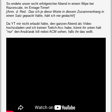
So endete unser recht erfolgreicher Abend in einem Wipe bei
Razorscale, im Enrage-Timer!
[Anm. d. Red.: Das ich je diese Worte in diesem Zusammenhang in
einen Satz gepackt hätte, hätt ich nie gedacht!]
Da YT mir nicht erlaubt hätte, den ganzen Abend als Video
hochzuladen und ich keinen Twitch-Acc habe, könnt ihr unten halt
"nur" den Anub'arak kill nebst ACM sehen, falls ihr das wollt.