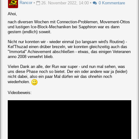
Rancor
•
26. November 2022, 14:00
•
0 Kommentare
Ahoi,
nach diversen Wochen mit Connection-Problemen, Movement-Ottos
und lustigen Ice-Block-Mechaniken bei Sapphiron war es dann
gestern (endlich) soweit.
Nicht nur konnten wir - wieder einmal (so langsam wird's Routine) -
Kel'Thuzad einen drüber brezeln, wir konnten gleichzeitig auch das
"Immortal" Achievement abschließen - etwas, das einigen Veteranen
anno 2008 verwehrt blieb.
Vielen Dank an alle, der Run war super - und nun mal sehen, was
uns diese Phase noch so bietet. Der ein oder andere war ja (leider)
nicht dabei, also ein paar Mal dürfen wir das ohnehin noch
wiederholen.
Videobeweis: