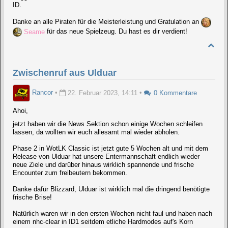
ID.
Danke an alle Piraten für die Meisterleistung und Gratulation an
Seame
für das neue Spielzeug. Du hast es dir verdient!
Zwischenruf aus Ulduar
Rancor
•
22. Februar 2023, 14:11
•
0 Kommentare
Ahoi,
jetzt haben wir die News Sektion schon einige Wochen schleifen
lassen, da wollten wir euch allesamt mal wieder abholen.
Phase 2 in WotLK Classic ist jetzt gute 5 Wochen alt und mit dem
Release von Ulduar hat unsere Entermannschaft endlich wieder
neue Ziele und darüber hinaus wirklich spannende und frische
Encounter zum freibeutern bekommen.
Danke dafür Blizzard, Ulduar ist wirklich mal die dringend benötigte
frische Brise!
Natürlich waren wir in den ersten Wochen nicht faul und haben nach
einem nhc-clear in ID1 seitdem etliche Hardmodes auf's Korn