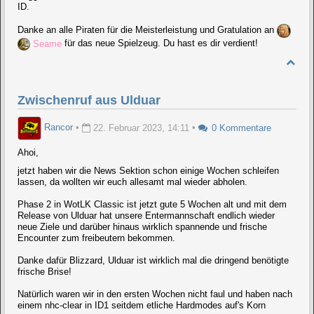
ID.
Danke an alle Piraten für die Meisterleistung und Gratulation an
Seame
für das neue Spielzeug. Du hast es dir verdient!
Zwischenruf aus Ulduar
Rancor
•
22. Februar 2023, 14:11
•
0 Kommentare
Ahoi,
jetzt haben wir die News Sektion schon einige Wochen schleifen
lassen, da wollten wir euch allesamt mal wieder abholen.
Phase 2 in WotLK Classic ist jetzt gute 5 Wochen alt und mit dem
Release von Ulduar hat unsere Entermannschaft endlich wieder
neue Ziele und darüber hinaus wirklich spannende und frische
Encounter zum freibeutern bekommen.
Danke dafür Blizzard, Ulduar ist wirklich mal die dringend benötigte
frische Brise!
Natürlich waren wir in den ersten Wochen nicht faul und haben nach
einem nhc-clear in ID1 seitdem etliche Hardmodes auf's Korn