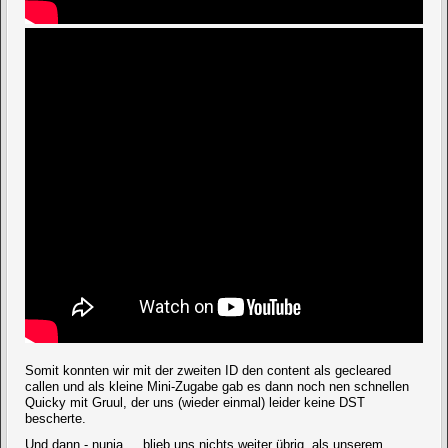
Somit konnten wir mit der zweiten ID den content als gecleared
callen und als kleine Mini-Zugabe gab es dann noch nen schnellen
Quicky mit Gruul, der uns (wieder einmal) leider keine DST
bescherte.
Und dann - nunja ... blieb uns nichts weiter übrig, als unserem