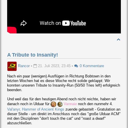
A Tribute to Insanity!
Rancor
•
21. Juli 2023, 23:45
•
0 Kommentare
Nach ein paar (wenigen) Ausflügen in Richtung Bobtown in den
letzten Wochen hat es diese Woche recht solide geklappt: Wir
konnten unseren Tribute to Insanity-Run (50/50 Tries left) erfolgreich
beenden.
Und weil das für den heutigen Abend noch nicht reichte, haben wir
danach noch in Ulduar für
Vannaie
noch den nunmehr 4.
Val'anyr, Hammer of Ancient Kings
zuende gebastelt - Gratulation an
dieser Stelle - um direkt im Anschluss noch das "große Ulduar ACM"
mit den Disziplinen "don't touch the cat" und "roast a dwarf"
abzuschließen.