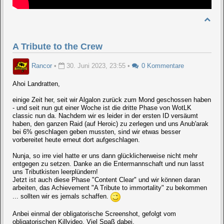
A Tribute to the Crew
Rancor
•
30. Juni 2023, 23:55
•
0 Kommentare
Ahoi Landratten,
einige Zeit her, seit wir Algalon zurück zum Mond geschossen haben
- und seit nun gut einer Woche ist die dritte Phase von WotLK
classic nun da. Nachdem wir es leider in der ersten ID versäumt
haben, den ganzen Raid (auf Heroic) zu zerlegen und uns Anub'arak
bei 6% geschlagen geben mussten, sind wir etwas besser
vorbereitet heute erneut dort aufgeschlagen.
Nunja, so irre viel hatte er uns dann glücklicherweise nicht mehr
entgegen zu setzen. Danke an die Entermannschaft und nun lasst
uns Tributkisten leerplündern!
Jetzt ist auch diese Phase "Content Clear" und wir können daran
arbeiten, das Achievement "A Tribute to immortality" zu bekommen
... sollten wir es jemals schaffen.
Anbei einmal der obligatorische Screenshot, gefolgt vom
obligatorischen Killvideo. Viel Spaß dabei.