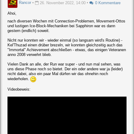
Rancor
•
26. November 2022, 14:00
•
0 Kommentare
Ahoi,
nach diversen Wochen mit Connection-Problemen, Movement-Ottos
und lustigen Ice-Block-Mechaniken bei Sapphiron war es dann
gestern (endlich) soweit.
Nicht nur konnten wir - wieder einmal (so langsam wird's Routine) -
Kel'Thuzad einen drüber brezeln, wir konnten gleichzeitig auch das
"Immortal" Achievement abschließen - etwas, das einigen Veteranen
anno 2008 verwehrt blieb.
Vielen Dank an alle, der Run war super - und nun mal sehen, was
uns diese Phase noch so bietet. Der ein oder andere war ja (leider)
nicht dabei, also ein paar Mal dürfen wir das ohnehin noch
wiederholen.
Videobeweis: