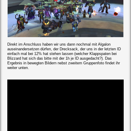
Direkt im Anschluss haben wir uns dann nochmal mit Algalon
auseinandersetzen dürfen, der Drecksack, der uns in der letzten ID
einfach mal bei 12% hat stehen lassen (welcher Klappspaten bei
Blizzard hat sich das bitte mit der 1h je ID ausgedacht?). Das
Ergebnis in bewegten Bildern nebst zweitem Gruppenfoto findet ihr
weiter unten.