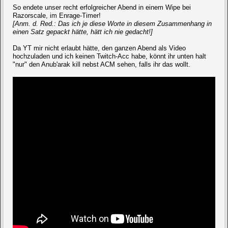
So endete unser recht erfolgreicher Abend in einem Wipe bei
Razorscale, im Enrage-Timer!
[Anm. d. Red.: Das ich je diese Worte in diesem Zusammenhang in
einen Satz gepackt hätte, hätt ich nie gedacht!]
Da YT mir nicht erlaubt hätte, den ganzen Abend als Video
hochzuladen und ich keinen Twitch-Acc habe, könnt ihr unten halt
"nur" den Anub'arak kill nebst ACM sehen, falls ihr das wollt.