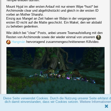
Temple erleben durften.
Mount Hyjal im aller ersten Anlauf mit nur einem Wipe *hust* bei
Archimonde clear und abgefrühstückt und gleich in der ersten ID
vorbei an Mother Sharahz.
Einzig aus Mangel an Zeit haben wir Illidan in der vergangenen
ersten ID nicht auf die Matte geschickt. Ein Makel, den wir alsbald
zu beheben gedenken.
Wie üblich bei "clear" Posts, anbei unsere Teamaufstellung mit den
Resten von Archimonde sowie der wieder einmal von unserem
Hangmán
hervorragend zusammengeschnittenenen Killvideo.
Diese Seite verwendet Cookies. Durch die Nutzung unserer Seite erklärst 
dich damit einverstanden, dass wir Cookies setzen.
Weitere Informatione