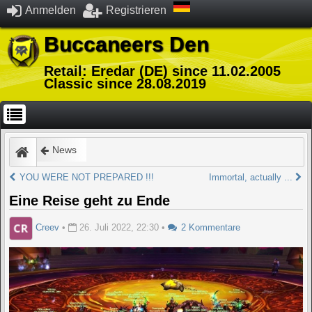
Anmelden
Registrieren
Buccaneers Den
Retail: Eredar (DE) since 11.02.2005
Classic since 28.08.2019
News
YOU WERE NOT PREPARED !!!
Immortal, actually ...
Eine Reise geht zu Ende
Creev
•
26. Juli 2022, 22:30
•
2 Kommentare