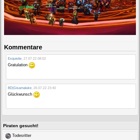
Kommentare
Exquisite
,
27.07.22 08:02
Gratulation
BD|Gisamaluke
,
26.07.22 23:40
Glückwunsch
Piraten gesucht!
Todesritter