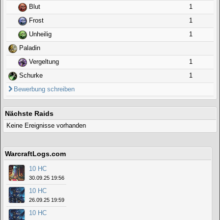
Blut
1
Frost
1
Unheilig
1
Paladin
Vergeltung
1
Schurke
1
Bewerbung schreiben
Nächste Raids
Keine Ereignisse vorhanden
WarcraftLogs.com
10 HC
30.09.25 19:56
10 HC
26.09.25 19:59
10 HC