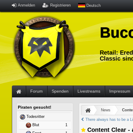
Anmelden
Registrieren
Deutsch
Buc
Retail: Ere
Classic sin
Forum
Spenden
Livestreams
Impressum
Piraten gesucht!
News
Conten
Todesritter
There always has to be a L
Blut
1
Content Clear - 