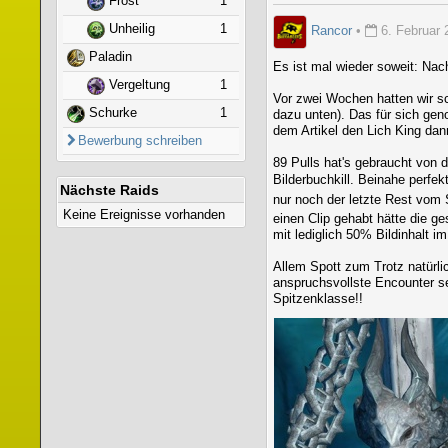
Frost
1
Unheilig
1
Rancor
•
6. Februar 
Paladin
Es ist mal wieder soweit: Nach
Vergeltung
1
Vor zwei Wochen hatten wir sc
Schurke
1
dazu unten). Das für sich ge
dem Artikel den Lich King da
Bewerbung schreiben
89 Pulls hat's gebraucht von 
Bilderbuchkill. Beinahe perfek
Nächste Raids
nur noch der letzte Rest vom 
Keine Ereignisse vorhanden
einen Clip gehabt hätte die g
mit lediglich 50% Bildinhalt i
Allem Spott zum Trotz natürli
anspruchsvollste Encounter s
Spitzenklasse!!