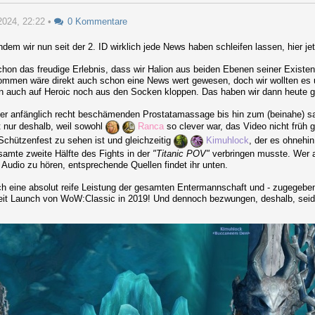
2024, 22:22
•
0 Kommentare
dem wir nun seit der 2. ID wirklich jede News haben schleifen lassen, hier j
hon das freudige Erlebnis, dass wir Halion aus beiden Ebenen seiner Existen
nommen wäre direkt auch schon eine News wert gewesen, doch wir wollten es
nn auch auf Heroic noch aus den Socken kloppen. Das haben wir dann heute g
der anfänglich recht beschämenden Prostatamassage bis hin zum (beinahe) sa
t nur deshalb, weil sowohl
Ranca
so clever war, das Video nicht früh 
Schützenfest zu sehen ist und gleichzeitig
Kimuhlock
, der es ohnehi
esamte zweite Hälfte des Fights in der
"Titanic POV"
verbringen musste. Wer a
m Audio zu hören, entsprechende Quellen findet ihr unten.
ch eine absolut reife Leistung der gesamten Entermannschaft und - zugegeben 
eit Launch von WoW:Classic in 2019! Und dennoch bezwungen, deshalb, seid 