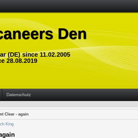
caneers Den
dar (DE) since 11.02.2005
ce 28.08.2019
Datenschutz
t Clear - again
ich King
again