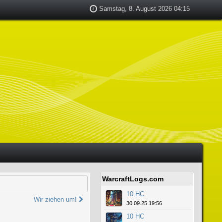
Samstag, 8. August 2026 04:15
WarcraftLogs.com
10 HC
Wir ziehen um!
30.09.25 19:56
10 HC