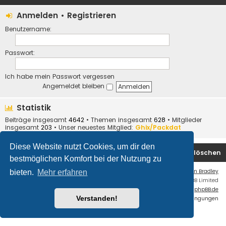
Anmelden
•
Registrieren
Benutzername:
Passwort:
Ich habe mein Passwort vergessen
Angemeldet bleiben
Statistik
Beiträge insgesamt
4642
• Themen insgesamt
628
• Mitglieder
insgesamt
203
• Unser neuestes Mitglied:
Ghix/Packdat
Diese Website nutzt Cookies, um dir den
Foren-Übersicht
Kontakt
Alle Cookies löschen
bestmöglichen Komfort bei der Nutzung zu
Flat Style by
Ian Bradley
bieten.
Mehr erfahren
Powered by
phpBB
® Forum Software © phpBB Limited
Deutsche Übersetzung durch
phpBB.de
Verstanden!
Datenschutz
|
Nutzungsbedingungen