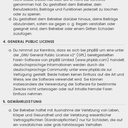
genommen hat. Du gestattest dem Betreiber, dein
Benutzerkonto, Beiträge und Funktionen jederzeit zu löschen
oder zu sperren.
Du gestattest dem Betreiber darüber hinaus, deine Beiträge
abzuändern, sofern sie gegen o. g. Regeln verstoßen oder
geeignet sind, dem Betreiber oder einem Dritten Schaden
zuzufügen.
4. GENERAL PUBLIC LICENSE
Du nimmst zur Kenntnis, dass es sich bei phpBB um eine unter
der „
GNU General Public License v2
“ (GPL) bereitgestellten
Foren-Software von phpBB Limited (www.phpbb.com) handelt;
deutschsprachige Informationen werden durch die
deutschsprachige Community unter www.phpbb.de zur
Verfügung gestellt. Beide haben keinen Einfluss auf die Art und
Weise, wie die Software verwendet wird. Sie können
insbesondere die Verwendung der Software für bestimmte
Zwecke nicht untersagen oder auf Inhalte fremder Foren
Einfluss nehmen.
5. GEWÄHRLEISTUNG
Der Betreiber haftet mit Ausnahme der Verletzung von Leben,
Körper und Gesundheit und der Verletzung wesentlicher
Vertragspflichten (Kardinalpflichten) nur für Schäden, die auf
ein vorsätzliches oder grob fahrlässiges Verhalten