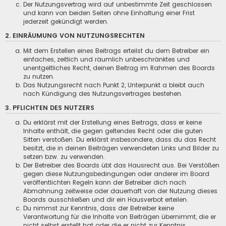
Der Nutzungsvertrag wird auf unbestimmte Zeit geschlossen
und kann von beiden Seiten ohne Einhaltung einer Frist
jederzeit gekündigt werden.
2. EINRÄUMUNG VON NUTZUNGSRECHTEN
Mit dem Erstellen eines Beitrags erteilst du dem Betreiber ein
einfaches, zeitlich und räumlich unbeschränktes und
unentgeltliches Recht, deinen Beitrag im Rahmen des Boards
zu nutzen.
Das Nutzungsrecht nach Punkt 2, Unterpunkt a bleibt auch
nach Kündigung des Nutzungsvertrages bestehen.
3. PFLICHTEN DES NUTZERS
Du erklärst mit der Erstellung eines Beitrags, dass er keine
Inhalte enthält, die gegen geltendes Recht oder die guten
Sitten verstoßen. Du erklärst insbesondere, dass du das Recht
besitzt, die in deinen Beiträgen verwendeten Links und Bilder zu
setzen bzw. zu verwenden.
Der Betreiber des Boards übt das Hausrecht aus. Bei Verstößen
gegen diese Nutzungsbedingungen oder anderer im Board
veröffentlichten Regeln kann der Betreiber dich nach
Abmahnung zeitweise oder dauerhaft von der Nutzung dieses
Boards ausschließen und dir ein Hausverbot erteilen.
Du nimmst zur Kenntnis, dass der Betreiber keine
Verantwortung für die Inhalte von Beiträgen übernimmt, die er
nicht selbst erstellt hat oder die er nicht zur Kenntnis