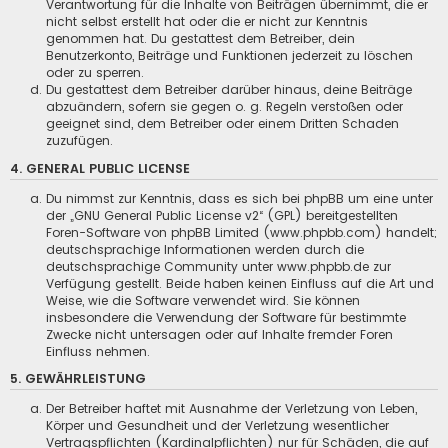
Verantwortung für die Inhalte von Beiträgen übernimmt, die er
nicht selbst erstellt hat oder die er nicht zur Kenntnis
genommen hat. Du gestattest dem Betreiber, dein
Benutzerkonto, Beiträge und Funktionen jederzeit zu löschen
oder zu sperren.
Du gestattest dem Betreiber darüber hinaus, deine Beiträge
abzuändern, sofern sie gegen o. g. Regeln verstoßen oder
geeignet sind, dem Betreiber oder einem Dritten Schaden
zuzufügen.
4. GENERAL PUBLIC LICENSE
Du nimmst zur Kenntnis, dass es sich bei phpBB um eine unter
der „
GNU General Public License v2
“ (GPL) bereitgestellten
Foren-Software von phpBB Limited (www.phpbb.com) handelt;
deutschsprachige Informationen werden durch die
deutschsprachige Community unter www.phpbb.de zur
Verfügung gestellt. Beide haben keinen Einfluss auf die Art und
Weise, wie die Software verwendet wird. Sie können
insbesondere die Verwendung der Software für bestimmte
Zwecke nicht untersagen oder auf Inhalte fremder Foren
Einfluss nehmen.
5. GEWÄHRLEISTUNG
Der Betreiber haftet mit Ausnahme der Verletzung von Leben,
Körper und Gesundheit und der Verletzung wesentlicher
Vertragspflichten (Kardinalpflichten) nur für Schäden, die auf