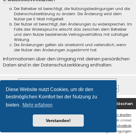
Der Betreiber ist berechtigt, die Nutzungsbedingungen und die
Datenschutzerklärung zu ändern. Die Änderung wird dem
Nutzer per E-Mail mitgeteilt.
Der Nutzer ist berechtigt, den Änderungen zu widersprechen. Im
Falle des Widerspruchs erlischt das zwischen dem Betreiber
und dem Nutzer bestehende Vertragsverhältnis mit sofortiger
Wirkung.
Die Änderungen gelten als anerkannt und verbindlich, wenn
der Nutzer den Änderungen zugestimmt hat.
Informationen über den Umgang mit deinen persönlichen
Daten sind in der Datenschutzerklärung enthalten.
Diese Website nutzt Cookies, um dir den
bestmöglichen Komfort bei der Nutzung zu
Foren-Übersicht
Kontakt
Alle Cookies löschen
bieten.
Mehr erfahren
Flat Style by
Ian Bradley
Powered by
phpBB
® Forum Software © phpBB Limited
Verstanden!
Deutsche Übersetzung durch
phpBB.de
Datenschutz
|
Nutzungsbedingungen