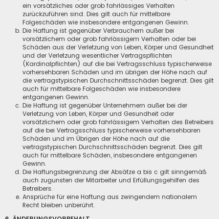
ein vorsätzliches oder grob fahrlässiges Verhalten
zurückzuführen sind. Dies gilt auch für mittelbare
Folgeschäden wie insbesondere entgangenen Gewinn.
Die Haftung ist gegenüber Verbrauchern außer bei
vorsätzlichem oder grob fahrlässigem Verhalten oder bei
Schäden aus der Verletzung von Leben, Körper und Gesundheit
und der Verletzung wesentlicher Vertragspflichten
(Kardinalpflichten) auf die bei Vertragsschluss typischerweise
vorhersehbaren Schäden und im übrigen der Höhe nach auf
die vertragstypischen Durchschnittsschäden begrenzt. Dies gilt
auch für mittelbare Folgeschäden wie insbesondere
entgangenen Gewinn.
Die Haftung ist gegenüber Unternehmern außer bei der
Verletzung von Leben, Körper und Gesundheit oder
vorsätzlichem oder grob fahrlässigem Verhalten des Betreibers
auf die bei Vertragsschluss typischerweise vorhersehbaren
Schäden und im Übrigen der Höhe nach auf die
vertragstypischen Durchschnittsschäden begrenzt. Dies gilt
auch für mittelbare Schäden, insbesondere entgangenen
Gewinn.
Die Haftungsbegrenzung der Absätze a bis c gilt sinngemäß
auch zugunsten der Mitarbeiter und Erfüllungsgehilfen des
Betreibers.
Ansprüche für eine Haftung aus zwingendem nationalem
Recht bleiben unberührt.
6. ÄNDERUNGSVORBEHALT