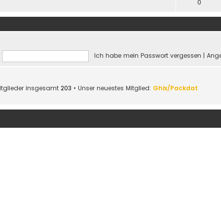
0
Ich habe mein Passwort vergessen
|
Ange
itglieder insgesamt
203
• Unser neuestes Mitglied:
Ghix/Packdat