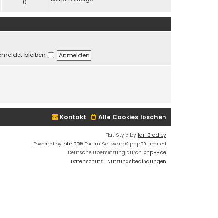
t
0
e
r
B
e
i
t
meldet bleiben
r
a
g
Kontakt
Alle Cookies löschen
Flat Style by
Ian Bradley
Powered by
phpBB
® Forum Software © phpBB Limited
Deutsche Übersetzung durch
phpBB.de
Datenschutz
|
Nutzungsbedingungen