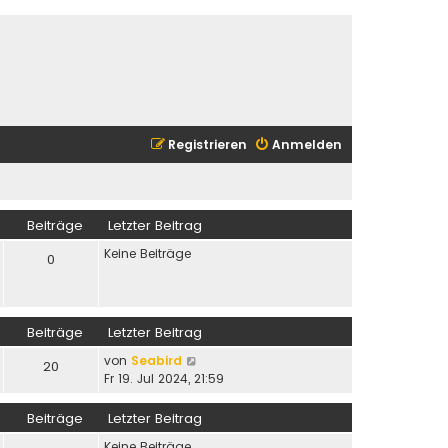
Registrieren
Anmelden
Beiträge
Letzter Beitrag
Keine Beiträge
0
Beiträge
Letzter Beitrag
N
von
Seabird
20
e
Fr 19. Jul 2024, 21:59
u
e
Beiträge
Letzter Beitrag
s
Keine Beiträge