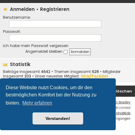
Anmelden
•
Registrieren
Benutzername:
Passwort:
Ich habe mein Passwort vergessen
Angemeldet bleiben
Statistik
Beiträge insgesamt
4642
• Themen insgesamt
628
• Mitglieder
insgesamt
203
• Unser neuestes Mitglied:
Ghix/Packdat
Diese Website nutzt Cookies, um dir den
Foren-Übersicht
Kontakt
Alle Cookies löschen
bestmöglichen Komfort bei der Nutzung zu
Flat Style by
Ian Bradley
bieten.
Mehr erfahren
Powered by
phpBB
® Forum Software © phpBB Limited
Deutsche Übersetzung durch
phpBB.de
Verstanden!
Datenschutz
|
Nutzungsbedingungen