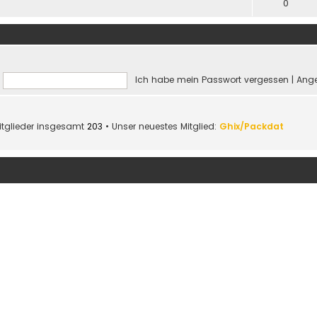
0
Ich habe mein Passwort vergessen
|
Ange
itglieder insgesamt
203
• Unser neuestes Mitglied:
Ghix/Packdat