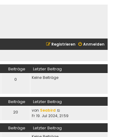
Registrieren
Anmelden
Beiträge
Letzter Beitrag
Keine Beiträge
0
Beiträge
Letzter Beitrag
N
von
Seabird
20
e
Fr 19. Jul 2024, 21:59
u
e
Beiträge
Letzter Beitrag
s
Keine Beiträge