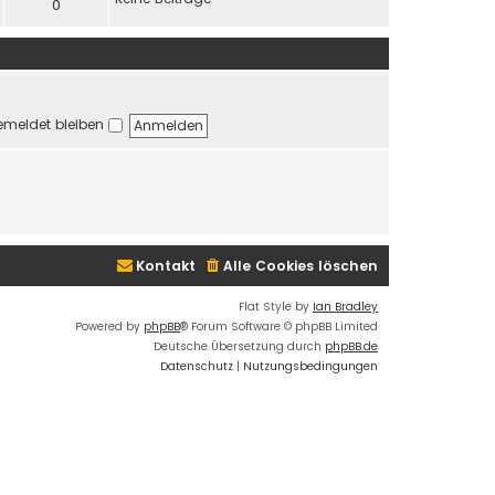
t
0
e
r
B
e
i
t
meldet bleiben
r
a
g
Kontakt
Alle Cookies löschen
Flat Style by
Ian Bradley
Powered by
phpBB
® Forum Software © phpBB Limited
Deutsche Übersetzung durch
phpBB.de
Datenschutz
|
Nutzungsbedingungen