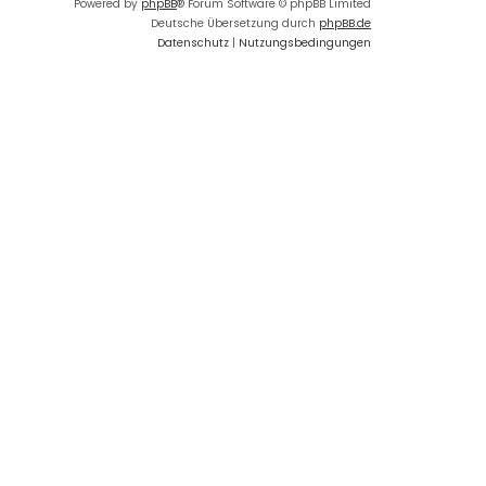
Powered by
phpBB
® Forum Software © phpBB Limited
Deutsche Übersetzung durch
phpBB.de
Datenschutz
|
Nutzungsbedingungen