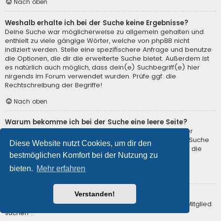
Nach oben
Weshalb erhalte ich bei der Suche keine Ergebnisse?
Deine Suche war möglicherweise zu allgemein gehalten und
enthielt zu viele gängige Wörter, welche von phpBB nicht
indiziert werden. Stelle eine spezifischere Anfrage und benutze
die Optionen, die dir die erweiterte Suche bietet. Außerdem ist
es natürlich auch möglich, dass dein(e) Suchbegriff(e) hier
nirgends im Forum verwendet wurden. Prüfe ggf. die
Rechtschreibung der Begriffe!
Nach oben
Warum bekomme ich bei der Suche eine leere Seite?
Deine Suche lieferte zu viele Ergebnisse, somit konnte der
Webserver sie nicht verarbeiten. Benutze die erweiterte Suche
Diese Website nutzt Cookies, um dir den
und gib spezifischere Suchbegriffe ein oder beschränke die
bestmöglichen Komfort bei der Nutzung zu
Suche auf verschiedene Unterforen.
bieten.
Mehr erfahren
Nach oben
Verstanden!
Wie kann ich nach Mitgliedern suchen?
Gehe zur „Mitglieder“-Seite und klicke auf „Nach einem Mitglied
suchen“.